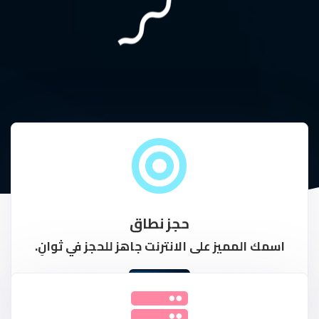
حجز نطاق
اسمك المميز على الانترنت جاهز للحجز في ثوانِ.
المزيد