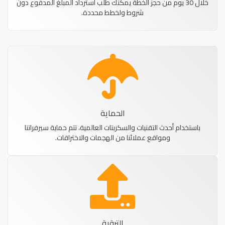
خلال 30 يوم من حجز الخطة يمكنك طلب استرداد المبلغ المدفوع دون
شروط ولخطط محددة.
الحماية
باستخدام أحدث التقنيات والسكربتات العالمية، تتم حماية سيرفراتنا
ومواقع عملائنا من الهجمات والاختراقات.
الترقية